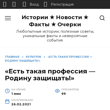
Вход
Регистрация
Перейти
Истории ★ Новости ★
к
содержанию
Факты ★ Очерки
Любопытные истории, полезные советы,
уникальные факты и невероятные
события.
ГЛАВНАЯ
»
КУЛЬТУРА
»
«ЕСТЬ ТАКАЯ ПРОФЕССИЯ —
РОДИНУ ЗАЩИЩАТЬ!»
«Есть такая профессия —
Родину защищать!»
НА ЧТЕНИЕ
ПРОСМОТРОВ
1 мин
99
ОПУБЛИКОВАНО
26.02.2021