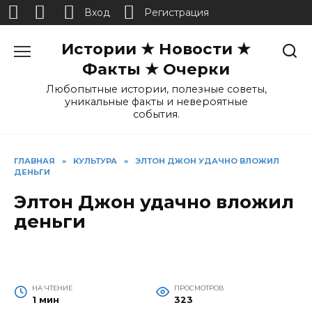
Вход
Регистрация
Перейти
Истории ★ Новости ★
к
содержанию
Факты ★ Очерки
Любопытные истории, полезные советы,
уникальные факты и невероятные
события.
ГЛАВНАЯ
»
КУЛЬТУРА
»
ЭЛТОН ДЖОН УДАЧНО ВЛОЖИЛ
ДЕНЬГИ
Элтон Джон удачно вложил
деньги
НА ЧТЕНИЕ
ПРОСМОТРОВ
1 мин
323