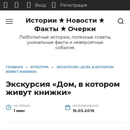
Вход
Регистрация
Перейти
Истории ★ Новости ★
к
содержанию
Факты ★ Очерки
Любопытные истории, полезные советы,
уникальные факты и невероятные
события.
ГЛАВНАЯ
»
КУЛЬТУРА
»
ЭКСКУРСИЯ «ДОМ, В КОТОРОМ
ЖИВУТ КНИЖКИ»
Экскурсия «Дом, в котором
живут книжки»
НА ЧТЕНИЕ
ОПУБЛИКОВАНО
1 мин
15.03.2019