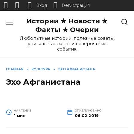
Вход
Регистрация
Перейти
Истории ★ Новости ★
к
содержанию
Факты ★ Очерки
Любопытные истории, полезные советы,
уникальные факты и невероятные
события.
ГЛАВНАЯ
»
КУЛЬТУРА
»
ЭХО АФГАНИСТАНА
Эхо Афганистана
НА ЧТЕНИЕ
ОПУБЛИКОВАНО
1 мин
06.02.2019