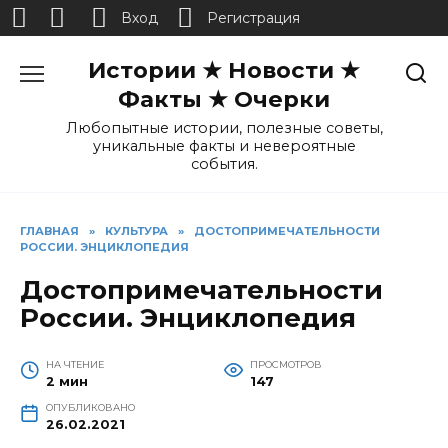
Вход
Регистрация
Перейти
Истории ★ Новости ★
к
содержанию
Факты ★ Очерки
Любопытные истории, полезные советы,
уникальные факты и невероятные
события.
ГЛАВНАЯ
»
КУЛЬТУРА
»
ДОСТОПРИМЕЧАТЕЛЬНОСТИ
РОССИИ. ЭНЦИКЛОПЕДИЯ
Достопримечательности
России. Энциклопедия
НА ЧТЕНИЕ
ПРОСМОТРОВ
2 мин
147
ОПУБЛИКОВАНО
26.02.2021