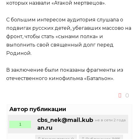
которых назвали «Атакой мертвецов».
С большим интересом аудитория слушала о
подвигах русских детей, убегавших массово на
фронт, чтобы стать «сынами полка» и
выполнить свой священный долг перед
Родиной.
В заключение были показаны фрагменты из
отечественного кинофильма «Батальон».
0
Автор публикации
cbs_nek@mail.kub
не в сети 2 года
1
an.ru
Комментарии: 0
Публикации: 3655