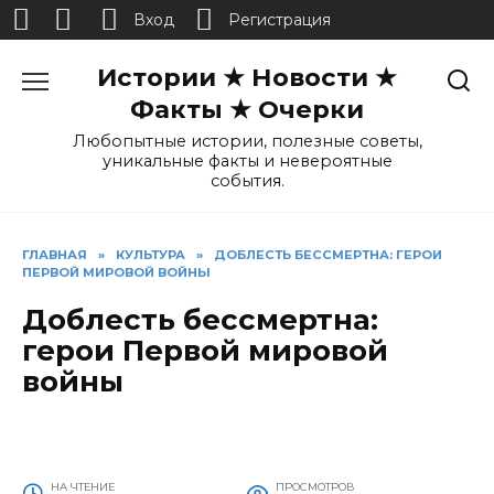
Вход
Регистрация
Перейти
Истории ★ Новости ★
к
содержанию
Факты ★ Очерки
Любопытные истории, полезные советы,
уникальные факты и невероятные
события.
ГЛАВНАЯ
»
КУЛЬТУРА
»
ДОБЛЕСТЬ БЕССМЕРТНА: ГЕРОИ
ПЕРВОЙ МИРОВОЙ ВОЙНЫ
Доблесть бессмертна:
герои Первой мировой
войны
НА ЧТЕНИЕ
ПРОСМОТРОВ