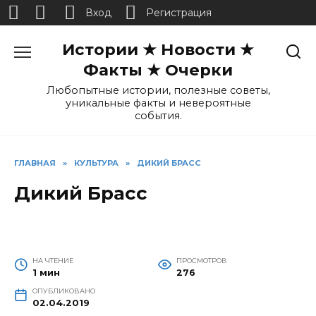
Вход
Регистрация
Перейти
Истории ★ Новости ★
к
содержанию
Факты ★ Очерки
Любопытные истории, полезные советы,
уникальные факты и невероятные
события.
ГЛАВНАЯ
»
КУЛЬТУРА
»
ДИКИЙ БРАСС
Дикий Брасс
НА ЧТЕНИЕ
ПРОСМОТРОВ
1 мин
276
ОПУБЛИКОВАНО
02.04.2019