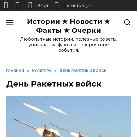
Вход
Регистрация
Перейти
Истории ★ Новости ★
к
содержанию
Факты ★ Очерки
Любопытные истории, полезные советы,
уникальные факты и невероятные
события.
ГЛАВНАЯ
»
КУЛЬТУРА
»
ДЕНЬ РАКЕТНЫХ ВОЙСК
День Ракетных войск