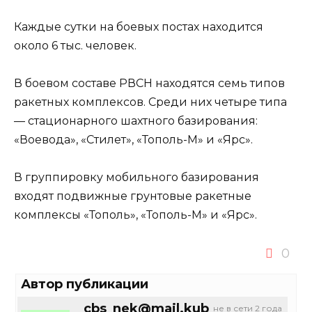
⠀
Каждые сутки на боевых постах находится
около 6 тыс. человек.
⠀
В боевом составе РВСН находятся семь типов
ракетных комплексов. Среди них четыре типа
— стационарного шахтного базирования:
«Воевода», «Стилет», «Тополь-М» и «Ярс».
⠀
В группировку мобильного базирования
входят подвижные грунтовые ракетные
комплексы «Тополь», «Тополь-М» и «Ярс».
0
Автор публикации
cbs_nek@mail.kub
не в сети 2 года