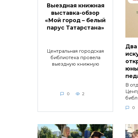
Выездная книжная
выставка-обзор
«Мой город – белый
парус Татарстана»
Два
Центральная городская
иск
библиотека провела
отк
выездную книжную
юны
пед
В от
Цент
0
2
библ
0