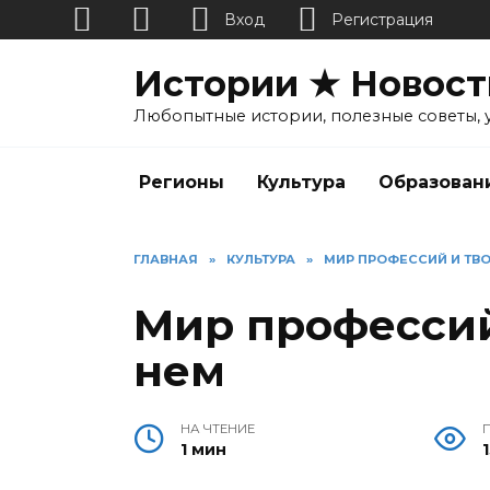
Вход
Регистрация
Перейти
Истории ★ Новост
к
содержанию
Любопытные истории, полезные советы, 
Регионы
Культура
Образован
ГЛАВНАЯ
»
КУЛЬТУРА
»
МИР ПРОФЕССИЙ И ТВО
Мир профессий
нем
НА ЧТЕНИЕ
1 мин