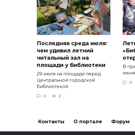
Последняя среда июля:
Лет
чем удивил летний
«Би
читальный зал на
отк
площади у библиотеки
В пр
июня
29 июля на площади перед
Центральной городской
0
библиотекой
0
2
Контакты
О портале
Форум