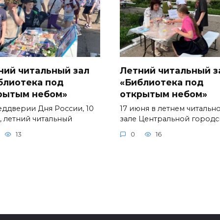
ний читальный зал
Летний читальный з
блиотека под
«Библиотека под
рытым небом»
открытым небом»
еддверии Дня России, 10
17 июня в летнем читальн
, летний читальный
зале Центральной город
13
0
16