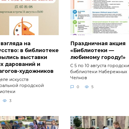
 взгляда на
Праздничная акция
усство: в библиотеке
«Библиотеки —
рылись выставки
любимому городу!»
х дарований и
С 5 по 10 августа городск
агогов-художников
библиотеки Набережных
Челнов
деле искусств
ральной городской
0
5
иотеки
3