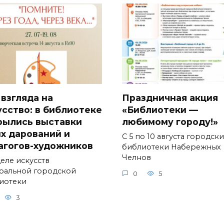
 взгляда на
Праздничная акция
усство: в библиотеке
«Библиотеки —
рылись выставки
любимому городу!»
х дарований и
С 5 по 10 августа городск
агогов-художников
библиотеки Набережных
Челнов
деле искусств
ральной городской
0
5
иотеки
3