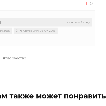
0
u
не в сети 2 года
: 3655
Регистрация: 05-07-2016
а
творчество
ам также может понравить