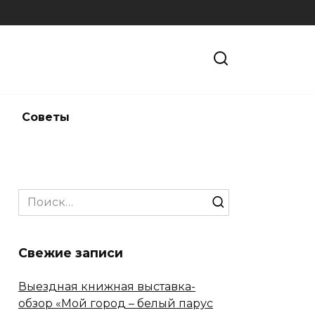
и
Советы
Search
for:
Свежие записи
Выездная книжная выставка-
обзор «Мой город – белый парус