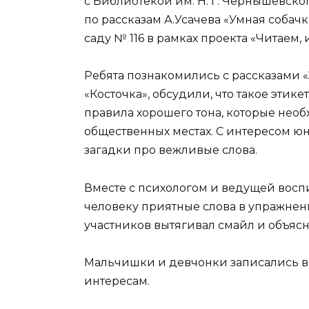
с Библиотекой им. Н. Г. Чернышевског
по рассказам А.Усачева «Умная собач
саду № 116 в рамках проекта «Читаем,
Ребята познакомились с рассказами «
«Косточка», обсудили, что такое этик
правила хорошего тона, которые необх
общественных местах. С интересом ю
загадки про вежливые слова.
Вместе с психологом и ведущей вос
человеку приятные слова в упражнен
участников вытягивал смайл и объяс
Мальчишки и девчонки записались в 
интересам.