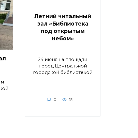
Летний читальный
зал «Библиотека
под открытым
небом»
ал
24 июня на площади
перед Центральной
городской библиотекой
ом
ской
0
15