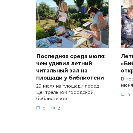
Последняя среда июля:
Лет
чем удивил летний
«Би
читальный зал на
отк
площади у библиотеки
В пр
июня
29 июля на площади перед
Центральной городской
0
библиотекой
0
2