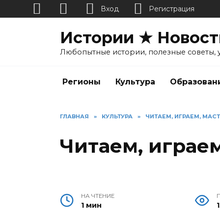
Вход
Регистрация
Перейти
Истории ★ Новост
к
содержанию
Любопытные истории, полезные советы, 
Регионы
Культура
Образован
ГЛАВНАЯ
»
КУЛЬТУРА
»
ЧИТАЕМ, ИГРАЕМ, МАС
Читаем, играе
НА ЧТЕНИЕ
1 мин