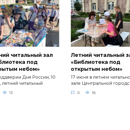
ний читальный зал
Летний читальный з
блиотека под
«Библиотека под
рытым небом»
открытым небом»
еддверии Дня России, 10
17 июня в летнем читальн
, летний читальный
зале Центральной город
13
0
16