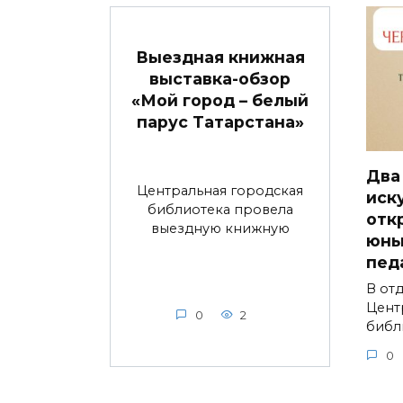
Выездная книжная
выставка-обзор
«Мой город – белый
парус Татарстана»
Два
Центральная городская
иск
библиотека провела
отк
выездную книжную
юны
пед
В от
Цент
0
2
библ
0