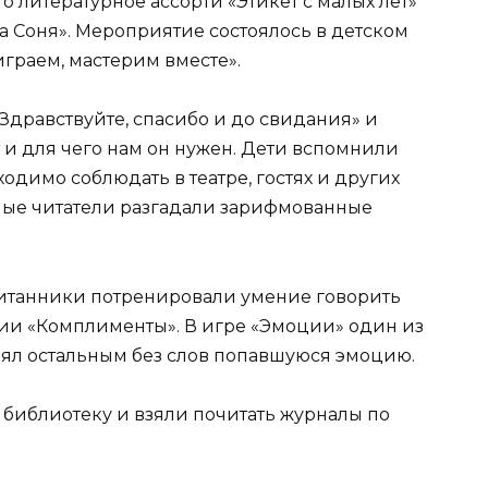
о литературное ассорти «Этикет с малых лет»
ка Соня». Мероприятие состоялось в детском
 играем, мастерим вместе».
Здравствуйте, спасибо и до свидания» и
ет и для чего нам он нужен. Дети вспомнили
одимо соблюдать в театре, гостях и других
ные читатели разгадали зарифмованные
питанники потренировали умение говорить
ии «Комплименты». В игре «Эмоции» один из
нял остальным без слов попавшуюся эмоцию.
библиотеку и взяли почитать журналы по