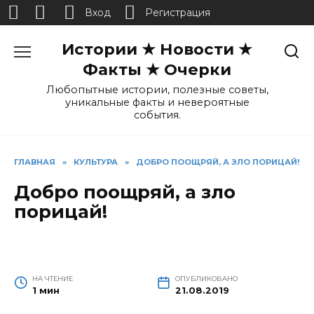
Вход
Регистрация
Перейти
Истории ★ Новости ★
к
содержанию
Факты ★ Очерки
Любопытные истории, полезные советы,
уникальные факты и невероятные
события.
ГЛАВНАЯ
»
КУЛЬТУРА
»
ДОБРО ПООЩРЯЙ, А ЗЛО ПОРИЦАЙ!
Добро поощряй, а зло
порицай!
НА ЧТЕНИЕ
ОПУБЛИКОВАНО
1 мин
21.08.2019