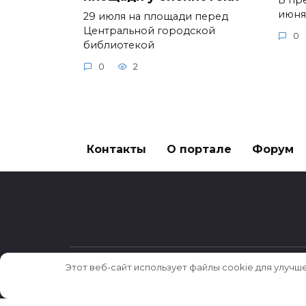
июня
29 июля на площади перед
Центральной городской
0
библиотекой
0
2
Контакты
О портале
Форум
Этот веб-сайт использует файлы cookie для улучш
© 2026 Истории ★ Новости ★ Факты ★ Оч