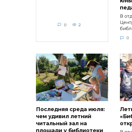
юны
пед
В от
Цент
0
2
библ
0
Последняя среда июля:
Лет
чем удивил летний
«Би
читальный зал на
отк
площади у библиотеки
В пр