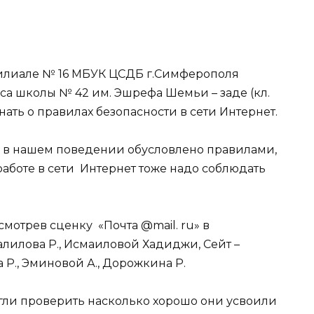
филиале № 16 МБУК ЦСДБ г.Симферополя
сса школы № 42 им. Эшрефа Шемьи – заде (кл.
знать о правилах безопасности в сети Интернет.
е в нашем поведении обусловлено правилами,
аботе в сети Интернет тоже надо соблюдать
смотрев сценку «Почта @mail. ru» в
илова Р., Исмаиловой Хадиджи, Сейт –
 Р., Эминовой А., Дорожкина Р.
огли проверить насколько хорошо они усвоили