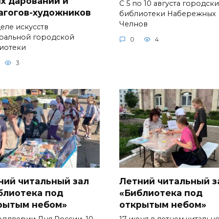
х дарований и
С 5 по 10 августа городск
агогов-художников
библиотеки Набережных
Челнов
деле искусств
ральной городской
0
4
иотеки
3
ний читальный зал
Летний читальный з
блиотека под
«Библиотека под
рытым небом»
открытым небом»
еддверии Дня России, 10
17 июня в летнем читальн