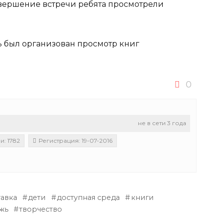
авершение встречи ребята просмотрели
нь был организован просмотр книг
0
не в сети 3 года
: 1782
Регистрация: 19-07-2016
тавка
дети
доступная среда
книги
жь
творчество