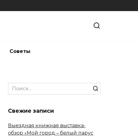
и
Советы
Search
for:
Свежие записи
Выездная книжная выставка-
обзор «Мой город – белый парус