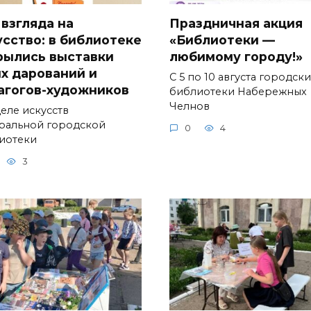
 взгляда на
Праздничная акция
усство: в библиотеке
«Библиотеки —
рылись выставки
любимому городу!»
х дарований и
С 5 по 10 августа городск
агогов-художников
библиотеки Набережных
Челнов
деле искусств
ральной городской
0
4
иотеки
3