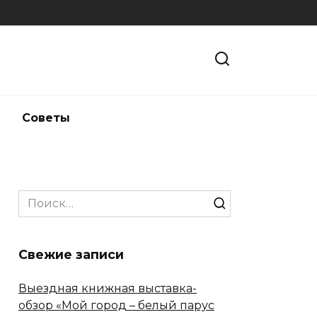
и
Советы
Search
for:
Свежие записи
Выездная книжная выставка-
обзор «Мой город – белый парус