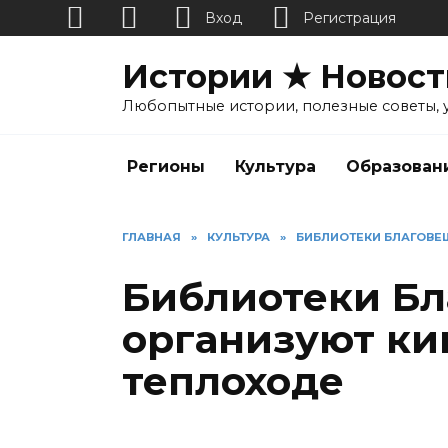
Вход
Регистрация
Перейти
Истории ★ Новост
к
содержанию
Любопытные истории, полезные советы, 
Регионы
Культура
Образован
ГЛАВНАЯ
»
КУЛЬТУРА
»
БИБЛИОТЕКИ БЛАГОВЕ
Библиотеки Б
организуют ки
теплоходе