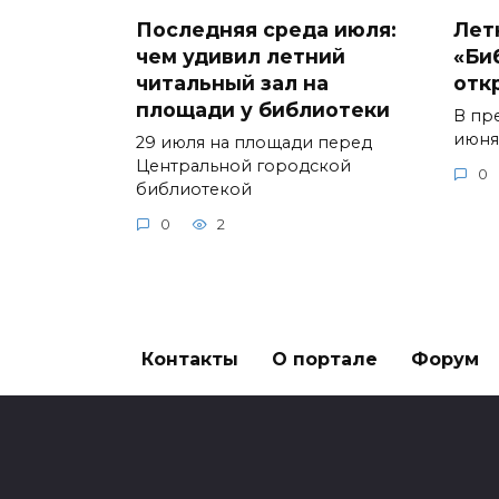
Последняя среда июля:
Лет
чем удивил летний
«Би
читальный зал на
отк
площади у библиотеки
В пр
июня
29 июля на площади перед
Центральной городской
0
библиотекой
0
2
Контакты
О портале
Форум