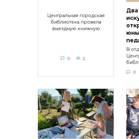
Два
Центральная городская
иск
библиотека провела
отк
выездную книжную
юны
пед
В от
Цент
0
2
библ
0