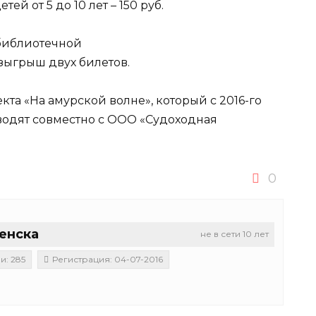
тей от 5 до 10 лет – 150 руб.
 библиотечной
зыгрыш двух билетов.
та «На амурской волне», который с 2016-го
водят совместно с ООО «Судоходная
0
енска
не в сети 10 лет
и: 285
Регистрация: 04-07-2016