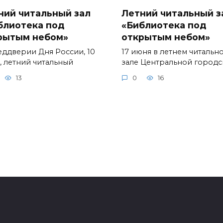
ний читальный зал
Летний читальный з
блиотека под
«Библиотека под
рытым небом»
открытым небом»
еддверии Дня России, 10
17 июня в летнем читальн
, летний читальный
зале Центральной город
13
0
16