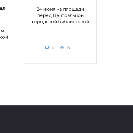
ал
24 июня на площади
перед Центральной
городской библиотекой
ом
ской
0
15