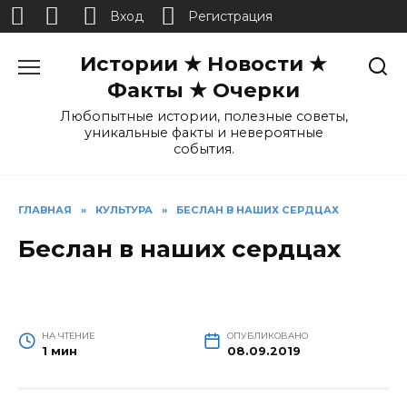
Вход
Регистрация
Перейти
Истории ★ Новости ★
к
содержанию
Факты ★ Очерки
Любопытные истории, полезные советы,
уникальные факты и невероятные
события.
ГЛАВНАЯ
»
КУЛЬТУРА
»
БЕСЛАН В НАШИХ СЕРДЦАХ
Беслан в наших сердцах
НА ЧТЕНИЕ
ОПУБЛИКОВАНО
1 мин
08.09.2019