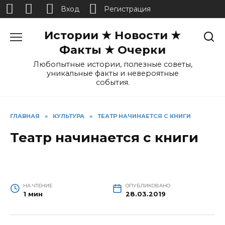
Вход
Регистрация
Перейти
Истории ★ Новости ★
к
содержанию
Факты ★ Очерки
Любопытные истории, полезные советы,
уникальные факты и невероятные
события.
ГЛАВНАЯ
»
КУЛЬТУРА
»
ТЕАТР НАЧИНАЕТСЯ С КНИГИ
Театр начинается с книги
НА ЧТЕНИЕ
ОПУБЛИКОВАНО
1 мин
28.03.2019