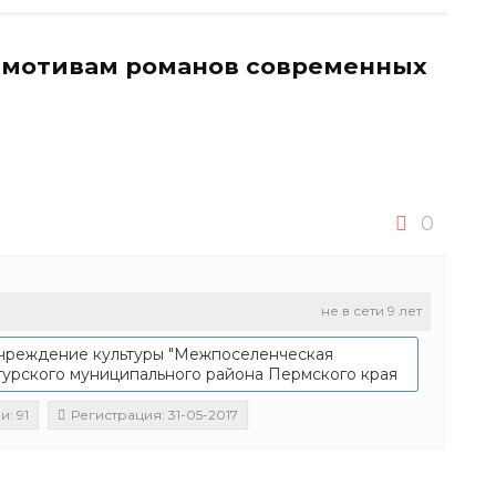
 мотивам романов современных
0
не в сети 9 лет
чреждение культуры "Межпоселенческая
гурского муниципального района Пермского края
: 91
Регистрация: 31-05-2017