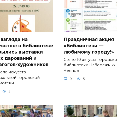
 взгляда на
Праздничная акция
усство: в библиотеке
«Библиотеки —
рылись выставки
любимому городу!»
х дарований и
С 5 по 10 августа городск
агогов-художников
библиотеки Набережных
Челнов
деле искусств
ральной городской
0
5
иотеки
3