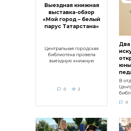
Выездная книжная
выставка-обзор
«Мой город – белый
парус Татарстана»
Два
Центральная городская
иск
библиотека провела
отк
выездную книжную
юны
пед
В от
Цент
0
2
библ
0