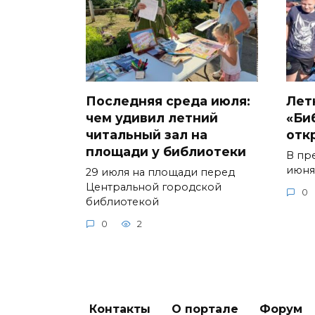
Последняя среда июля:
Лет
чем удивил летний
«Би
читальный зал на
отк
площади у библиотеки
В пр
июня
29 июля на площади перед
Центральной городской
0
библиотекой
0
2
Контакты
О портале
Форум