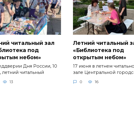
ний читальный зал
Летний читальный з
блиотека под
«Библиотека под
рытым небом»
открытым небом»
еддверии Дня России, 10
17 июня в летнем читальн
, летний читальный
зале Центральной город
13
0
16